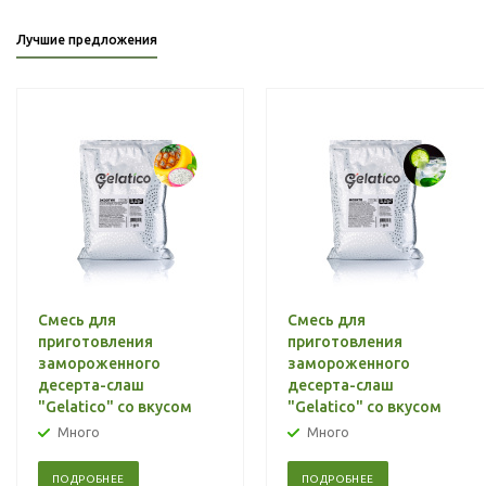
Лучшие предложения
Смесь для
Смесь для
приготовления
приготовления
замороженного
замороженного
десерта-слаш
десерта-слаш
"Gelatico" со вкусом
"Gelatico" со вкусом
"Экзотик"
"Мохито"
Много
Много
ПОДРОБНЕЕ
ПОДРОБНЕЕ