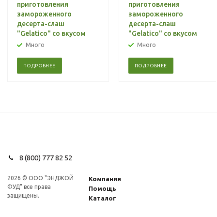
приготовления
приготовления
замороженного
замороженного
десерта-слаш
десерта-слаш
"Gelatico" со вкусом
"Gelatico" со вкусом
"Экзотик"
"Мохито"
Много
Много
ПОДРОБНЕЕ
ПОДРОБНЕЕ
8 (800) 777 82 52
2026 © ООО "ЭНДЖОЙ
Компания
ФУД" все права
Помощь
защищены.
Каталог